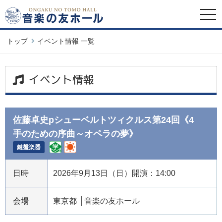
togg
navi
トップ
イベント情報 一覧
イベント情報
佐藤卓史pシューベルトツィクルス第24回《4
手のための序曲～オペラの夢》
鍵盤楽器
日時
2026年9月13日（日）開演：14:00
会場
東京都
音楽の友ホール