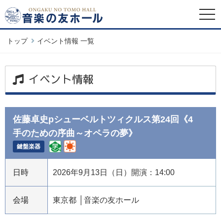
togg
navi
トップ
イベント情報 一覧
イベント情報
佐藤卓史pシューベルトツィクルス第24回《4
手のための序曲～オペラの夢》
鍵盤楽器
日時
2026年9月13日（日）開演：14:00
会場
東京都
音楽の友ホール