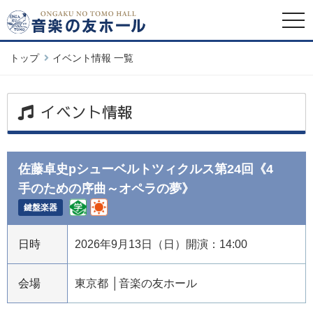
togg
navi
トップ
イベント情報 一覧
イベント情報
佐藤卓史pシューベルトツィクルス第24回《4
手のための序曲～オペラの夢》
鍵盤楽器
日時
2026年9月13日（日）開演：14:00
会場
東京都
音楽の友ホール