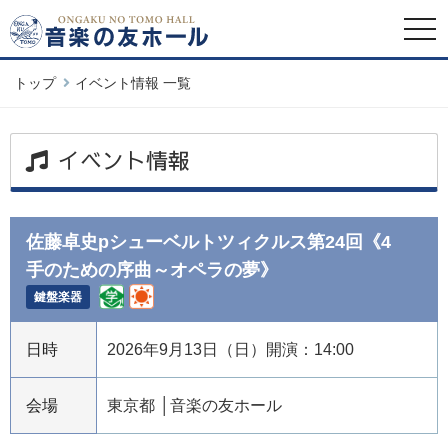
togg
navi
トップ
イベント情報 一覧
イベント情報
佐藤卓史pシューベルトツィクルス第24回《4
手のための序曲～オペラの夢》
鍵盤楽器
日時
2026年9月13日（日）開演：14:00
会場
東京都
音楽の友ホール