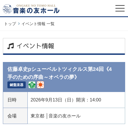
togg
navi
トップ
イベント情報 一覧
イベント情報
佐藤卓史pシューベルトツィクルス第24回《4
手のための序曲～オペラの夢》
鍵盤楽器
日時
2026年9月13日（日）開演：14:00
会場
東京都
音楽の友ホール