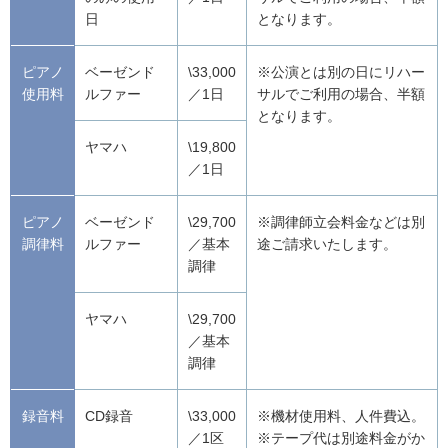
日
となります。
ピアノ
ベーゼンド
\33,000
※公演とは別の日にリハー
使用料
ルファー
／1日
サルでご利用の場合、半額
となります。
ヤマハ
\19,800
／1日
ピアノ
ベーゼンド
\29,700
※調律師立会料金などは別
調律料
ルファー
／基本
途ご請求いたします。
調律
ヤマハ
\29,700
／基本
調律
録音料
CD録音
\33,000
※機材使用料、人件費込。
／1区
※テープ代は別途料金がか