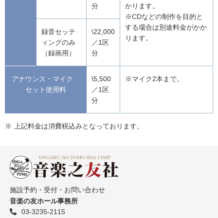
分
かります。
※CDなどの制作を目的と
する場合は別途料金がかか
録音セッテ
\22,000
ります。
ィングのみ
／1区
（録画用）
分
アナウンス・マイク
\5,500
※マイク2本まで。
セット使用料
／1区
分
上記料金は消費税込みとなっております。
施設予約・受付・お問い合わせ
音楽の友ホール事務所
03-3235-2115