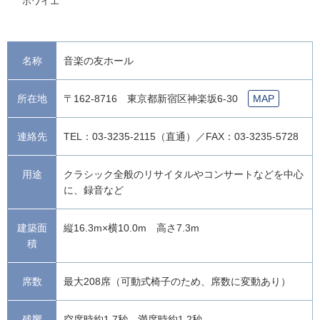
ホワイエ
名称
音楽の友ホール
所在地
〒162-8716 東京都新宿区神楽坂6-30
MAP
連絡先
TEL：03-3235-2115（直通）／FAX：03-3235-5728
用途
クラシック全般のリサイタルやコンサートなどを中心
に、録音など
建築面
縦16.3m×横10.0m 高さ7.3m
積
席数
最大208席（可動式椅子のため、席数に変動あり）
残響
空席時約1.7秒、満席時約1.2秒