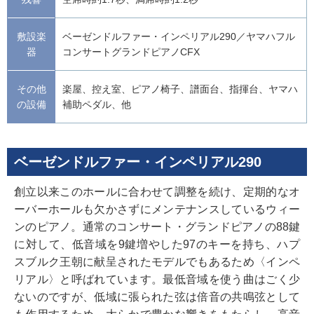
敷設楽
ベーゼンドルファー・インペリアル290／ヤマハフル
器
コンサートグランドピアノCFX
その他
楽屋、控え室、ピアノ椅子、譜面台、指揮台、ヤマハ
の設備
補助ペダル、他
ベーゼンドルファー・インペリアル290
創立以来このホールに合わせて調整を続け、定期的なオ
ーバーホールも欠かさずにメンテナンスしているウィー
ンのピアノ。通常のコンサート・グランドピアノの88鍵
に対して、低音域を9鍵増やした97のキーを持ち、ハプ
スブルク王朝に献呈されたモデルでもあるため〈インペ
リアル〉と呼ばれています。最低音域を使う曲はごく少
ないのですが、低域に張られた弦は倍音の共鳴弦として